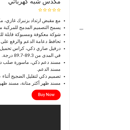
مكدس شبه كهربائي
مع مقبض ارتداد بزنبرك غازي، مك
يسمح التصميم المدمج للمركبة منا
شوكة معكوفة ومسبوكة قابلة للت
تحافظ دعامة الدعم والرفع على تو
درفيل صاري ذكي، كراس تحميل ط
في المدى من 89.3-89.7 درجة.
مسند دعم ذكي، ماسورة صلب داخ
مسند الدعم.
تصميم ذكي لتقليل الضجيج أثناء 
مسند ظهر أكثر متانة، مسند ظهر 
Buy Now