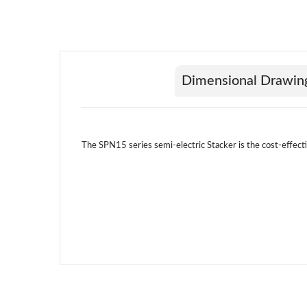
Dimensional Drawin
The SPN15 series semi-electric Stacker is the cost-effecti
Sr No
01
02
03