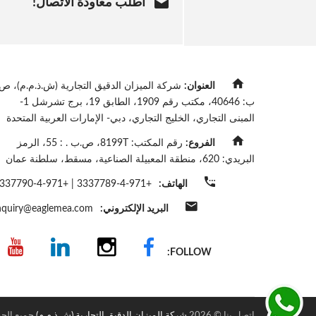
اطلب معاودة الاتصال!
العنوان:
شركة الميزان الدقيق التجارية (ش.ذ.م.م)، ص.
ب: 40646، مكتب رقم 1909، الطابق 19، برج تشرشل 1-
المبنى التجاري، الخليج التجاري، دبي- الإمارات العربية المتحدة
الفروع:
رقم المكتب: 8199T، ص.ب . : 55، الرمز
البريدي: 620، منطقة المعبيلة الصناعية، مسقط، سلطنة عمان
الهاتف:
+971-4-3337789
|
+971-4-3337790
البريد الإلكتروني:
nquiry@eaglemea.com
FOLLOW:
اتصل بنا © 2026
شركة الميزان الدقيق التجارية (ش.ذ.م.م)
جميع الح