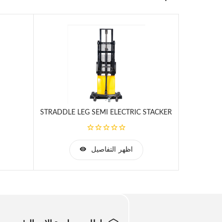
cality, keep mast veridicality from 89.3-89.7 degree.
of leg square steel, ensure strength of supporting leg.
ading running by a special screw with spring and tip.
g from front to back of backrest, ensure the strength.
STRADDLE LEG SEMI ELECTRIC STACKER
اظهر التفاصيل