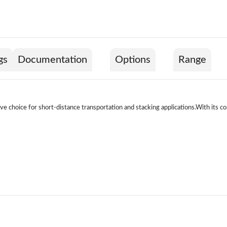
gs
Documentation
Options
Range
ve choice for short-distance transportation and stacking applications.With its c
Model
Capaci
Compact vehicle design
SPN 1516
1500 Kg
SPN 1525
1500 kg
SPN 1535
1500 kg
Lifting suppor